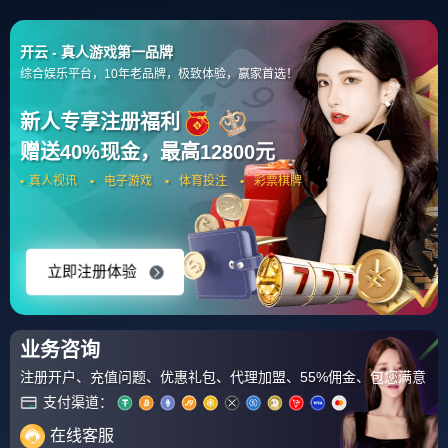
开云专注提供全球足球篮球赛事即时比分直播服务，kaiyun确保数据精准可靠。
中文版
English
Web navigation
开云体育官网-西决生死战焦点战，热火打穿雷霆，团队篮球的终极胜利
开云体育世界杯-乔治刷新纪录，北京队横扫尼克斯，中美篮球交流的新篇章
开云体育2026-年度焦点之战，当国王摘下玫瑰，开拓者时代悄然落幕
开云体育中国-姆巴佩赛道超车启示录，当足球与F1的争冠剧本重合
开云体育官方网站-卡瓦哈尔刷新纪录之夜，土耳其用希腊的鲜血书写史诗