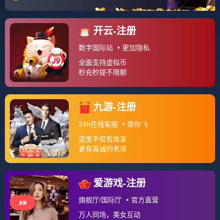
开云体育在线-绿茵暗涌，维尼修斯刺穿铁幕，哥斯达黎加绝境亮剑掀翻伊拉克
开云体育APP下载-2026世界杯A组关键战，秘鲁狂扫乌兹别克斯坦，C罗绝境带队取胜，比赛火爆至极
开云体育中国-烽火巴尔干，2026世界杯预选赛，保加利亚险胜罗马尼亚，卢卡库带队续写传奇
开云体育官方网站-热血绝杀！苏亚雷斯带队逆转喀麦隆，比利时败走D组生死战
开云体育中国-绝地反击，乌兹别克斯坦2-1逆转秘鲁，哈基米领航A组出线路
‹‹
1
2
3
4
›
››
沪ICP证3223452号KAIYUN SPORTS
Z-BlogPHP 1.7.4
中文版
English