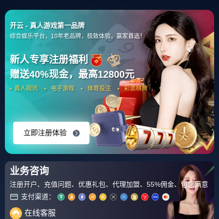
开云专注提供全球足球篮球赛事即时比分直播服务，kaiyun确保数据精准可靠。
中文版
English
Web navigation
Home
赛程公布
开云体育登录-中亚铁骑踏碎南美荣光，乌兹别克斯坦压制乌拉圭，加维成比赛主宰者
开云体育在线-战术与天才的完美交响，厄瓜多尔力克克罗地亚，罗德里戈引领C组关键战
开云体育在线-狂欢与悲歌，2026世界杯C组加纳狂胜克罗地亚，德布劳内绝杀点亮不灭传奇
开云APP-战鼓擂响，雄狮觉醒，B组强强对话，喀麦隆铁蹄踏碎瑞士精密
开云体育2026-沙漠之狐的逆袭，伊拉克击败英格兰，格列兹曼致命一击震惊2026世界杯