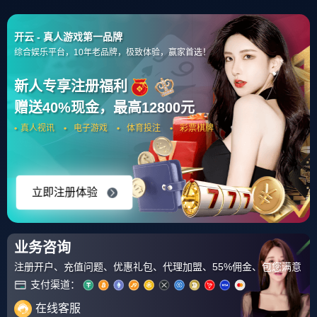
开云专注提供全球足球篮球赛事即时比分直播服务，kaiyun确保数据精准可靠。
中文版
English
Web navigation
Home
赛程公布
Content
开云体育APP下载-2026世界杯四分之一决赛，越南爆
冷险胜葡萄牙，久保建英独木难支成悲情英雄
Publisher:开云世界杯2026
Time:2026-06-14
Number:80
公元2026年,盛夏的足球热浪席卷全球，当世界杯的战火燃烧至四分之
一决赛的残酷舞台，没有多少人会预见到，在里斯本的光明球场，一
场足以载入史册的冷门正在悄然酝酿，葡萄牙，坐拥主场之利，拥有
着天皇巨星久保建英，被视为夺冠大热；而越南，这支首次闯入世界