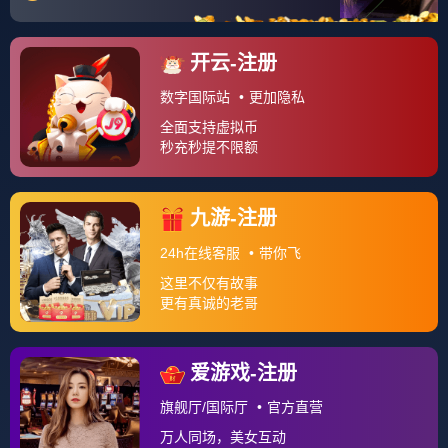
一场比赛的胜利，更是非洲雄狮对世界足坛发出的最强有力的宣言。
赛前风云：两种足球哲学的碰撞
喀麦隆队近年来在奥斯梅恩的带领下完成了蜕变,这位效力于那不勒斯
的世界级中锋，早已将“猎豹”基因注入球队灵魂，喀麦隆主帅采用了
4-3-3的攻击阵型，意图用速度与冲击力撕碎捷克防线，而捷克队则延
续了东欧足球的严谨传统，以4-2-3-1的防守反击体系应对，阵中核心
绍切克与希克肩负着攻防转换的重任。
比赛尚未开始,双方球迷便已在看台上展开了声势浩大的较量，喀麦隆
球迷挥舞着绿、黄、红三色国旗，鼓点震天；捷克球迷则高唱传统战
歌，整齐划一，5000万全球观众通过直播，见证着这场关乎B组出线
格局的关键战役。
关键时刻：奥斯梅恩点燃全场
比赛第17分钟,属于奥斯梅恩的时刻降临，喀麦隆后场断球后发动闪电
反击，中场球员一脚精准斜传穿透捷克防线，奥斯梅恩犹如脱缰的野
马，用惊人的爆发力甩开两名后卫，面对出击的门将，他没有选择常
规打门，而是冷静挑射——皮球划出一道优雅弧线，越过门将头顶，