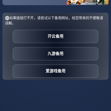
色，而是成为前场进攻的轴心，第53分钟，他回撤至中场接球，随后
送出手术刀般的直塞，助攻边锋完成破门，喀麦隆再度领先！这一
刻，捷克后卫们面面相觑——他们面对的，是一个既能用个人能力解
决问题，又能无私为队友创造机会的完美前锋。
第71分钟,奥斯梅恩完成了对整场比赛的盖棺定论，他在禁区内接球
后，面对三名防守队员的围剿，用令人窒息的连续假动作晃开角度，
随后一脚爆射直挂死角，3-1！这粒进球彻底摧毁了捷克人的意志，奥
斯梅恩张开双臂迎接全场欢呼，那一刻，他不仅是喀麦隆的核心，更
是整个2026世界杯的焦点。
战术解码：奥斯梅恩如何改变比赛？
从战术层面看,奥斯梅恩的作用远超数据层面，他全场跑动距离达到
11.2公里，回防深度甚至覆盖到本方半场，在进攻端，他既能在禁区
充当支点，又能拉到边路创造宽度，这种全能表现迫使捷克后卫失去
防守重心，数据统计显示，奥斯梅恩全场完成5次射门、3次成功过
人、2次关键传球，被评为全场最佳球员。