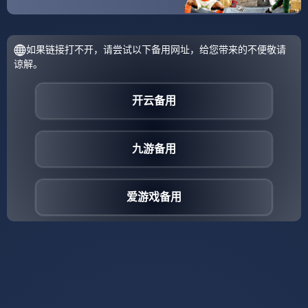
一刻，多伦多国家体育场内的数万名意大利球迷陷入了疯狂的庆祝之
中，而保加利亚球员则个个表情呆滞，仿佛仍未从噩梦中醒来。
哈基米：孤胆英雄的悲壮抗争
如果从保加利亚阵营中寻找一抹亮色,那只能是身穿9号球衣的哈基
米，这位有着摩洛哥血统的前锋，在本场比赛中展现出了超越队友数
个层次的竞技水准，在球队整体被动的情况下，哈基米几乎是凭借一
己之力，数次撕扯意大利队的防线。
第22分钟,哈基米在左侧接球后连续变向晃过意大利后卫斯卡尔维尼，
随后内切过掉回防的若日尼奥，在距离球门23米处起脚劲射，皮球擦
着立柱飞出底线，这次突破让看台上的意大利球迷都惊呼出声，第41
分钟，哈基米又在反击中利用速度优势强行超车迪洛伦佐，随后送出
精准传中，可惜队友安图斯·基里洛夫的包抄差了半步。
数据最能说明哈基米的努力：全场比赛他完成7次成功过人、4次关键
传球、2次射门全部命中目标，赛后评分高达8.1分，这是保加利亚全
队唯一一位评分超过7分的球员，意大利队《米兰体育报》的评论员在
赛后专栏中写道：“哈基米就像是站在悬崖边缘的斗士，他独自承受着