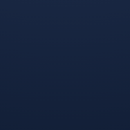
是他们与顶级强队差距日益拉大的根源。
新格局：世界杯A组的走向分析
随着意大利与保加利亚的首轮比赛尘埃落定,A组的出线形势也逐渐明
朗，此役获胜后，意大利队手握3个净胜球领跑积分榜，而同组的韩国
队和秘鲁队将在次轮展开直接对话，按照实力对比，意大利队几乎锁
定了一个小组出线名额，而保加利亚、韩国与秘鲁之间的竞争则显得
异常激烈。
对于保加利亚来说,想要出线已容不下任何错误，他们需要在接下来的
两场比赛中至少拿到4分，并尽可能多地进球以弥补净胜球上的劣势，
幸运的是，哈基米在首战中的亮眼表现证明了他具备改变比赛的能力
——如果保加利亚能够调整战术，更加明确地围绕哈基米打造攻坚体
系，他们依然有机会创造奇迹。
而意大利队则可以用更加从容的心态面对后续比赛,曼奇尼在赛后发布
会上表示：“我们踢了一场完美的比赛，但世界杯才刚刚开始，接下来
我们要一场一场地打好每一分钟，因为我们知道，真正的考验还在后
头。”这番话既是对球员的鼓励，也是对竞争对手的警告——这支意大