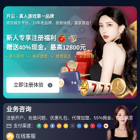
开云专注提供全球足球篮球赛事即时比分直播服务，kaiyun确保数据精准可靠。
中文版
English
Web navigation
Home
实时比分
Content
开云官网2026-沙漠绿洲的奇迹，2026世界杯黑马之
战，越南碾压沙特，库尔图瓦压哨绝杀
Publisher:开云世界杯2026
Time:2026-06-29
Number:105
2026年世界杯，注定是冷门与奇迹交织的一届赛事，当抽签结果揭
晓，越南与沙特、比利时、哥斯达黎加同分在H组时，几乎没有人把
这支东南亚劲旅放在眼里，当小组赛第三轮的战鼓擂响，当越南在“沙
漠绿洲”利雅得体育场以一场令人窒息的2比1碾压沙特，并由比利时门