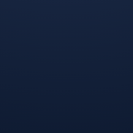
奇迹般地以小组第二出线！库尔图瓦的一脚绝杀,同时改写了三支球队
的命运。
赛后余波：黑马的诞生，不是偶然
镜头转向越南队的更衣室，球员们相拥而泣，主帅跪在地上激动地捶
打地面，他们用跑动距离全队平均超过12公里、用每球必争的斗志、
用毫不畏惧的战术执行力，向世界证明了什么叫“黑马”，这场比赛，
不仅是一场胜利,更是一个国家几十年足球梦想的实现。