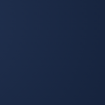
其中，伊朗队历来以防守坚韧著称，他们的五后卫体系曾让
，罗德里戈在中路不断穿插，而C罗则顶在最前面，像一头
下底传中，皮球越过伊朗后卫塔雷米的头顶，精准地落向后
空垫射，将皮球送入球门远角，1比0！进球后的C罗没有做
到了一个与过去不同的C罗——不再张扬，却更加致命。
钟，伊朗前锋阿兹蒙曾获得一次绝佳的单刀机会，但他的射
，这一次，主角依然是C罗，他在禁区弧顶接到内马尔的横
直挂死角，2比0！整个卢赛尔体育场沸腾了，巴西球迷挥舞
最纯粹的语言。
三名伊朗防守球员的包夹，却在千钧一发之际送出一记精妙的
级前锋之外的另一面——他不仅能进球，更懂得如何让队友变
，以及5次射门3次射正，赛后，国际足联官方将最佳球员的奖
捅射得手，将比分定格为4比0，伊朗队主帅奎罗斯在场边无
巴西队的控球率高达68%，射门次数18比5，角球9比1，