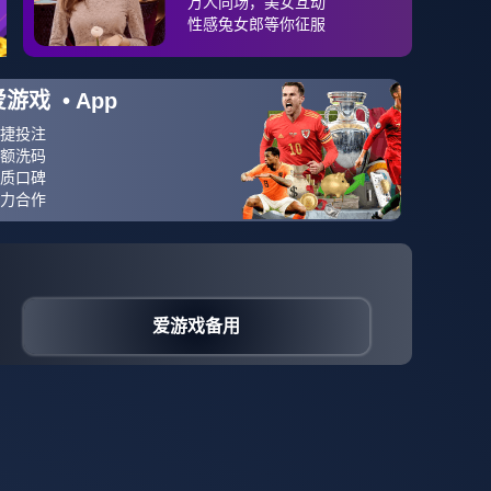
巴西横扫伊朗，C罗独造三球惊艳世界
02
Number:117
比分定格得如此刺眼，却又如此理所当然，2026年世界杯
赛中，最令人瞩目的并非桑巴军团那令人眼花缭乱的集体配
队的9号战袍，用两射一传的完美表现，向全世界宣告：属于
F组相遇，由于本届世界杯扩军至48支队伍，加上抽签分组
是，C罗在2025年底做出了一个震惊足坛的决定——他接
轩然大波，葡萄牙球迷痛心疾首，巴西球迷喜忧参半，但当