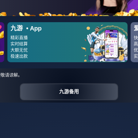
开云体育官方网站-桑巴狂舞波斯湾，2026世界杯F组
Publisher:开云世界杯2026
Time:2026-07-
风裹着沙漠的热浪,吹拂着卢赛尔体育场那面巨大的电子记分牌——4比0，
第二轮，巴西队以一场酣畅淋漓的横扫，将伊朗队彻底击溃，而在这场比
个名字——克里斯蒂亚诺·罗纳尔多，是的，已经41岁的C罗，身披巴西
远未终章。
对这场比赛不乏争议与猜测，巴西与伊朗，两支风格迥异的球队，本不该在
剧性巧合”，巴西、伊朗、葡萄牙与新西兰被分在了同一小组，更令人意外的
协的邀请，以归化球员身份代表巴西国家队出战世界杯，这一决定曾引发
上这片绿茵场时，所有的质疑都化作了掌声。