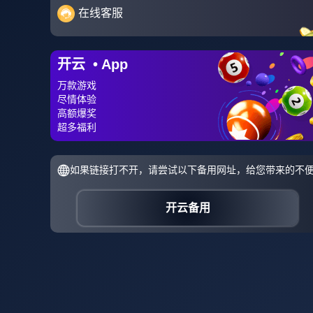
河南燕山开云网络科技有限公司
河南省郑州市经济开发区哈航海东
路152号
卡塔尔的晚
0371-12345678
F组小组赛
KAIYUNSPORTS@163.com
合，而是一
他的传奇，
赛前,外界
的某种“戏
受了巴西足
C罗真正站