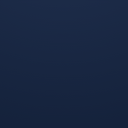
碾压式的胜利。