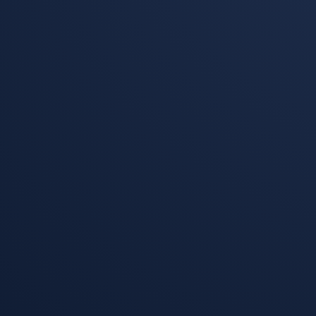
完全是一场