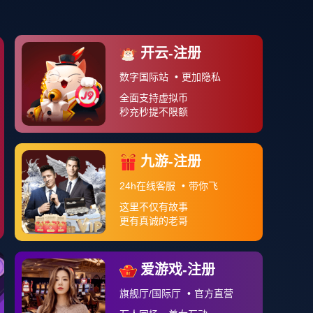
中文版
English