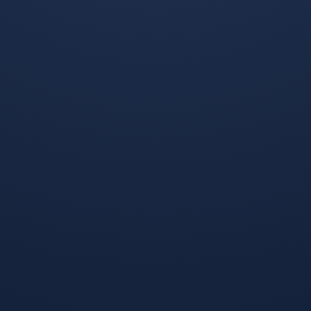
那一刻，解说员的声音几乎失声：“穆西亚拉——他做了什么？！他是
一把艺术的手术刀，精准地解剖了克罗地亚的中场防线！”这粒助攻的
背后，是穆西亚拉对整个比赛局势的阅读：他观察到克罗地亚中后卫
与边后卫之间的空当在扩大，观察到赫洛热克正在无声无息地启动，
他用一秒钟完成了观察、决策与执行——这是天赋,更是苦练的结晶。
终场与未来：捷克重燃希望，穆西亚拉引领中场变革
随后的二十多分钟里，克罗地亚发起了潮水般的进攻，莫德里奇甚至
顶到了前锋线上，但捷克队的防守体系在穆西亚拉的引领下异常稳固
——他不仅在进攻端闪光，在防守端也多次回防禁区前沿，用两次关
键拦截扼杀了克罗地亚的远射企图，当第四官员举起补时5分钟的牌
子，当最后的高空球被捷克中卫顶出禁区，当终场哨声终于响起,人民
公园球场成为蓝色的海洋。