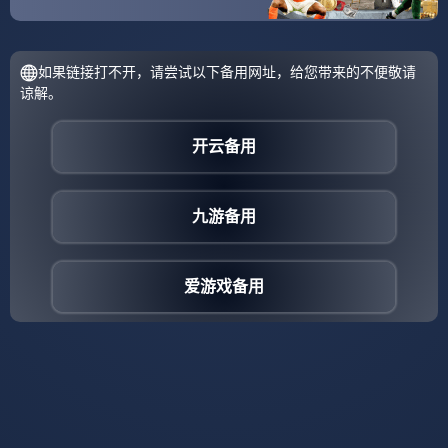
克罗地亚的反扑与捷克的坚韧防线
丢球后的克罗地亚并未慌乱，莫德里奇开始回撤组织，试图利用自己
的长传调度撕开捷克边路，第34分钟，克罗地亚的努力得到回报：佩
里西奇在左路传中，克拉马里奇后点包抄，一脚抽射扳平比分，那一
刻,格子军团的老将们似乎找回了一度失去的节奏。
捷克队并没有被扳平击垮，相反，他们在中场休息时做出了关键调
整：穆西亚拉的位置从边路转入中路，与绍切克形成双核，这一变化
彻底解放了穆西亚拉的创造力，他没有身高体格，却拥有顶级球员才
具备的“控球时间感”——他总是能在围剿到来之前的毫厘之间送出传
球,或完成转身。
穆西亚拉：一粒定乾坤的助攻，一场属于天才的史诗
下半场第68分钟，比赛的天平被彻底倾斜，穆西亚拉在中圈附近接到
队友的横传，此时克罗地亚三名中场形成合围之势，穆西亚拉用一记
极其灵巧的“油炸丸子”从两人缝隙中穿过，紧接着不做任何调整，用
外脚背划出一道诡异的弧线，直塞向左路如同鬼魅般插上的赫洛热
克，后者面对利瓦科维奇冷静推射远角，2:1！